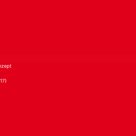
nzept
17)