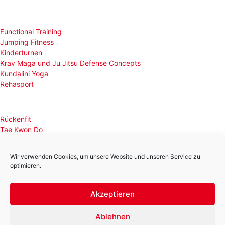
Functional Training
Jumping Fitness
Kinderturnen
Krav Maga und Ju Jitsu Defense Concepts
Kundalini Yoga
Rehasport
Rückenfit
Tae Kwon Do
Tennis
Tischtennis
Wir verwenden Cookies, um unsere Website und unseren Service zu
optimieren.
Rot – Weiß Kiebitzreihe e.V.
Schulstr. 65
Akzeptieren
25368 Kiebitzreihe
Ablehnen
Telefon:
04121 / 642360