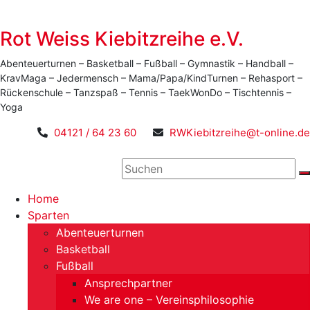
Rot Weiss Kiebitzreihe e.V.
Abenteuerturnen – Basketball – Fußball – Gymnastik – Handball –
KravMaga – Jedermensch – Mama/Papa/KindTurnen – Rehasport –
Rückenschule – Tanzspaß – Tennis – TaekWonDo – Tischtennis –
Yoga
04121 / 64 23 60
RWKiebitzreihe@t-online.de
Menü
Home
Sparten
Abenteuerturnen
Basketball
Fußball
Ansprechpartner
We are one – Vereinsphilosophie