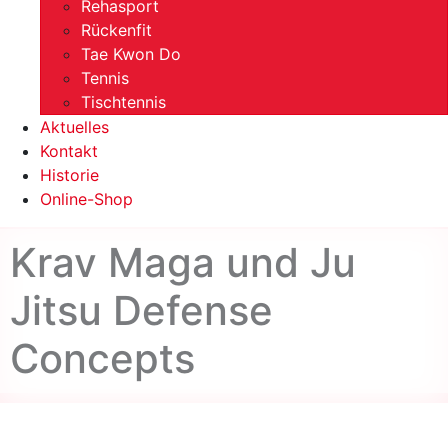
Rehasport
Rückenfit
Tae Kwon Do
Tennis
Tischtennis
Aktuelles
Kontakt
Historie
Online-Shop
Krav Maga und Ju
Jitsu Defense
Concepts