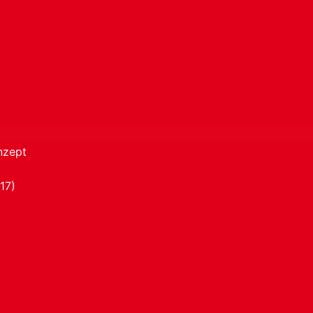
nzept
17)