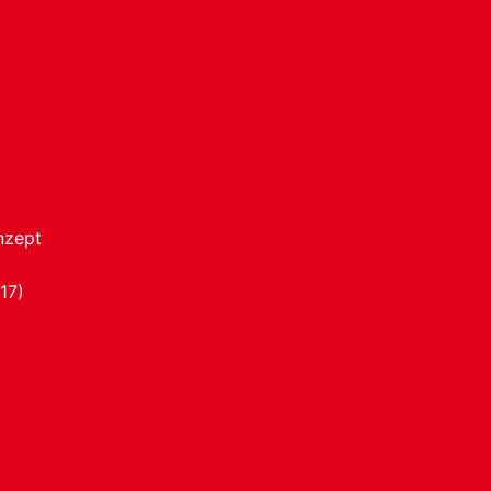
nzept
17)